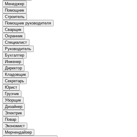
Менеджер
Помощник
Строитель
Помощник руководителя
Сварщик
Охранник
Специалист
Руководитель
Бухгалтер
Инженер
Директор
Кладовщик
Секретарь
Юрист
Грузчик
Уборщик
Дизайнер
Электрик
Повар
Экономист
Мерчендайзер