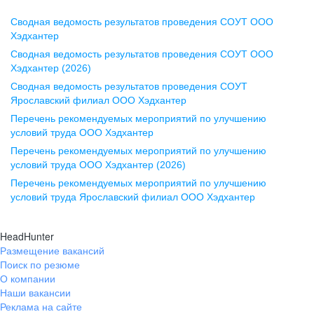
Сводная ведомость результатов проведения СОУТ ООО
Воронеж
Хэдхантер
Сводная ведомость результатов проведения СОУТ ООО
ул. Комиссаржевской, д. 10,
Хэдхантер (2026)
офис 1212
Сводная ведомость результатов проведения СОУТ
+7 473 280-05-05
Ярославский филиал ООО Хэдхантер
pr@vrn.hh.ru
Перечень рекомендуемых мероприятий по улучшению
условий труда ООО Хэдхантер
Казань
Перечень рекомендуемых мероприятий по улучшению
ул. Спартаковская, д. 2А, этаж 3,
условий труда ООО Хэдхантер (2026)
помещение 15
Перечень рекомендуемых мероприятий по улучшению
условий труда Ярославский филиал ООО Хэдхантер
+7 843 212-12-50
pr@kzn.hh.ru
HeadHunter
Размещение вакансий
Екатеринбург
Поиск по резюме
ул. Боевых Дружин, стр. 20,
О компании
5 этаж, офис 505, 521
Наши вакансии
Реклама на сайте
+7 343 226-79-99