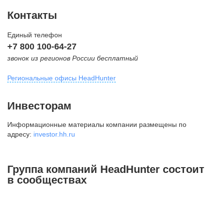
Контакты
Единый телефон
+7 800 100-64-27
звонок из регионов России бесплатный
Региональные офисы HeadHunter
Москва
Инвесторам
внутригородская территория
Информационные материалы компании размещены по
Муниципальный округ Тверской,
адресу:
investor.hh.ru
2-я Брестская ул., д. 48,
помещение 25
+7 495 974-64-27
Группа компаний HeadHunter состоит
+7 495 980-64-27
в сообществах
+7 495 134-92-24
press@hh.ru