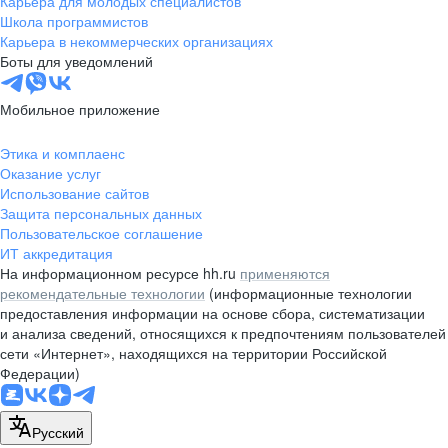
Карьера для молодых специалистов
pr@nsk.hh.ru
Школа программистов
Карьера в некоммерческих организациях
Минск
Боты для уведомлений
пр-т Дзержинского, д. 57,
10 этаж, помещение 45-1
Мобильное приложение
+375 (17)
336-03-02
Этика и комплаенс
pr@rabota.by
Оказание услуг
Использование сайтов
Алматы
Защита персональных данных
Пользовательское соглашение
пр. Абая, д. 151, БЦ Алатау,
ИТ аккредитация
12 этаж, офис 1209
На информационном ресурсе hh.ru
применяются
+7 727 232-13-13
рекомендательные технологии
(информационные технологии
pr@headhunter.com.kz
предоставления информации на основе сбора, систематизации
и анализа сведений, относящихся к предпочтениям пользователей
сети «Интернет», находящихся на территории Российской
Федерации)
Русский