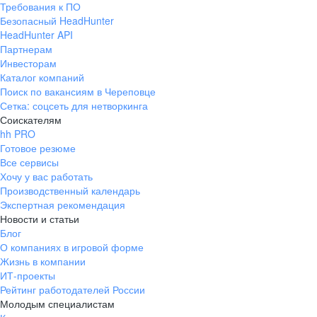
Требования к ПО
pr@ural.hh.ru
Безопасный HeadHunter
HeadHunter API
Краснодар
Партнерам
Инвесторам
ул. Янковского, д. 169, 7 этаж,
Каталог компаний
706 каб.
Поиск по вакансиям в Череповце
+7 861 205-55-57
Сетка: соцсеть для нетворкинга
pr@krd.hh.ru
Соискателям
hh PRO
Готовое резюме
Владивосток
Все сервисы
пер. Ланинский д. 4, офис 3.4
Хочу у вас работать
Производственный календарь
+7 423 202-33-28
Экспертная рекомендация
pr@dv.hh.ru
Новости и статьи
Блог
Новосибирск
О компаниях в игровой форме
Жизнь в компании
ул. Большевистская, д. 35,
ИТ-проекты
помещение 21
Рейтинг работодателей России
+7 383 207-94-64
Молодым специалистам