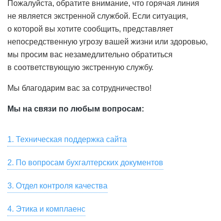
Пожалуйста, обратите внимание, что горячая линия
не является экстренной службой. Если ситуация,
о которой вы хотите сообщить, представляет
непосредственную угрозу вашей жизни или здоровью,
мы просим вас незамедлительно обратиться
в соответствующую экстренную службу.
Мы благодарим вас за сотрудничество!
Мы на связи по любым вопросам:
1. Техническая поддержка сайта
Для связи со службой технической поддержки
2. По вопросам бухгалтерских документов
пользователей, для замечаний по работе сайта и
Скачать сканы бухгалтерских документов, актов сверки,
предложений по улучшению качества услуг,
3. Отдел контроля качества
заказать их оригиналы вы можете в разделе «Мой Счет
предоставляемых HeadHunter, пожалуйста, напишите
Если вы хотите оставить отзыв о сервисе или
— Акты» онлайн-кабинета вашей компании на hh.ru.
на почту
4. Этика и комплаенс
support@hh.ru
или позвоните по номеру
появились замечания, пожелания, касающиеся
Также вы можете написать на почту
spp1doc@hh.ru
или