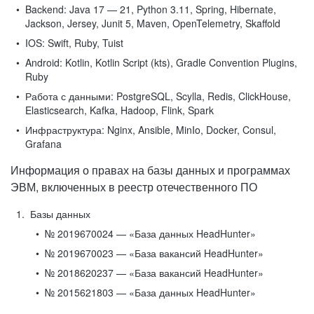
Backend:
Java 17 — 21, Python 3.11, Spring, Hibernate,
Jackson, Jersey, Junit 5, Maven, OpenTelemetry, Skaffold
IOS:
Swift, Ruby, Tuist
Android:
Kotlin, Kotlin Script (kts), Gradle Convention Plugins,
Ruby
Работа с данными:
PostgreSQL, Scylla, Redis, ClickHouse,
Elasticsearch, Kafka, Hadoop, Flink, Spark
Инфраструктура:
Nginx, Ansible, MinIo, Docker, Consul,
Grafana
Информация о правах на базы данных и программах
ЭВМ, включенных в реестр отечественного ПО
Базы данных
№ 2019670024 — «База данных HeadHunter»
№ 2019670023 — «База вакансий HeadHunter»
№ 2018620237 — «База вакансий HeadHunter»
№ 2015621803 — «База данных HeadHunter»