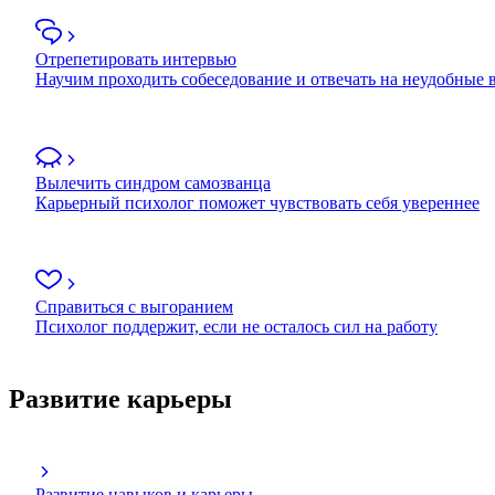
Отрепетировать интервью
Научим проходить собеседование и отвечать на неудобные
Вылечить синдром самозванца
Карьерный психолог поможет чувствовать себя увереннее
Справиться с выгоранием
Психолог поддержит, если не осталось сил на работу
Развитие карьеры
Развитие навыков и карьеры