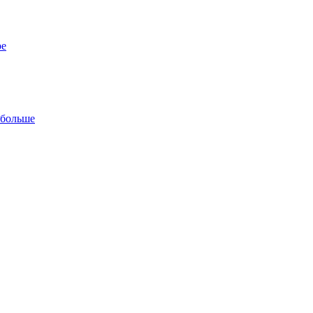
ре
 больше