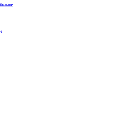
 больше
ре