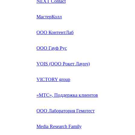
NEXT Contact
МастерКолл
ООО КонтентЛаб
ООО Гауф Рус
VOIS (ООО Рокет Лаунч)
VICTORY group
«МТС», Поддержка клиентов
ООО Лаборатория Гемотест
Media Research Family