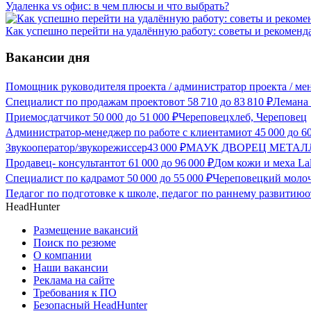
Удаленка vs офис: в чем плюсы и что выбрать?
Как успешно перейти на удалённую работу: советы и рекоменд
Вакансии дня
Помощник руководителя проекта / администратор проекта / ме
Специалист по продажам проектов
от
58 710
до
83 810
₽
Лемана
Приемосдатчик
от
50 000
до
51 000
₽
Череповецхлеб, Череповец
Администратор-менеджер по работе с клиентами
от
45 000
до
6
Звукооператор/звукорежиссер
43 000
₽
МАУК ДВОРЕЦ МЕТАЛЛУ
Продавец- консультант
от
61 000
до
96 000
₽
Дом кожи и меха Lal
Специалист по кадрам
от
50 000
до
55 000
₽
Череповецкий молоч
Педагог по подготовке к школе, педагог по раннему развитию
HeadHunter
Размещение вакансий
Поиск по резюме
О компании
Наши вакансии
Реклама на сайте
Требования к ПО
Безопасный HeadHunter