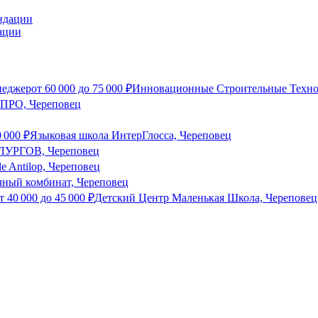
ации
неджер
от
60 000
до
75 000
₽
Инновационные Строительные Техно
 ПРО, Череповец
0 000
₽
Языковая школа ИнтерГлосса, Череповец
РГОВ, Череповец
e Antilop, Череповец
ный комбинат, Череповец
от
40 000
до
45 000
₽
Детский Центр Маленькая Школа, Череповец