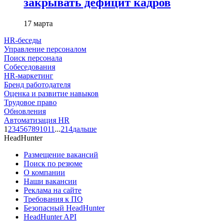
закрывать дефицит кадров
17 марта
HR-беседы
Управление персоналом
Поиск персонала
Собеседования
HR-маркетинг
Бренд работодателя
Оценка и развитие навыков
Трудовое право
Обновления
Автоматизация HR
1
2
3
4
5
6
7
8
9
10
11
...
214
дальше
HeadHunter
Размещение вакансий
Поиск по резюме
О компании
Наши вакансии
Реклама на сайте
Требования к ПО
Безопасный HeadHunter
HeadHunter API