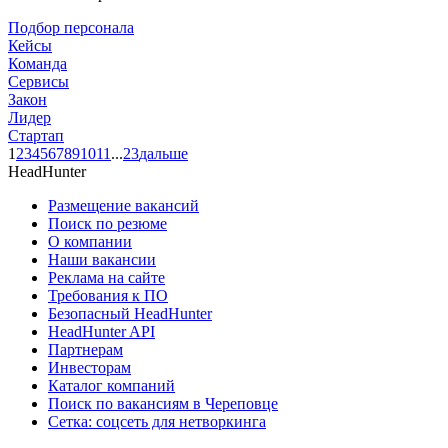
Подбор персонала
Кейсы
Команда
Сервисы
Закон
Лидер
Стартап
1
2
3
4
5
6
7
8
9
10
11
...
23
дальше
HeadHunter
Размещение вакансий
Поиск по резюме
О компании
Наши вакансии
Реклама на сайте
Требования к ПО
Безопасный HeadHunter
HeadHunter API
Партнерам
Инвесторам
Каталог компаний
Поиск по вакансиям в Череповце
Сетка: соцсеть для нетворкинга