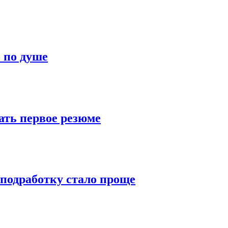
о по душе
ать первое резюме
 подработку стало проще