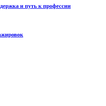
держка и путь к профессии
тажировок