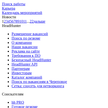
Поиск работы
Карьера
Календарь мероприятий
Новости
1
2
3
4
5
6
7
8
9
10
11
...
22
дальше
HeadHunter
Размещение вакансий
Поиск по резюме
О компании
Наши вакансии
Реклама на сайте
Требования к ПО
Безопасный HeadHunter
HeadHunter API
Партнерам
Инвесторам
Каталог компаний
Поиск по вакансиям в Череповце
Сетка: соцсеть для нетворкинга
Соискателям
hh PRO
Готовое резюме