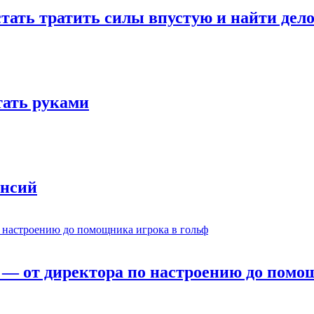
стать тратить силы впустую и найти дел
отать руками
ансий
— от директора по настроению до помощ