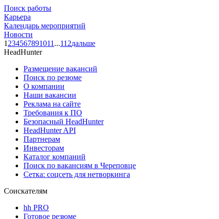
Поиск работы
Карьера
Календарь мероприятий
Новости
1
2
3
4
5
6
7
8
9
10
11
...
112
дальше
HeadHunter
Размещение вакансий
Поиск по резюме
О компании
Наши вакансии
Реклама на сайте
Требования к ПО
Безопасный HeadHunter
HeadHunter API
Партнерам
Инвесторам
Каталог компаний
Поиск по вакансиям в Череповце
Сетка: соцсеть для нетворкинга
Соискателям
hh PRO
Готовое резюме