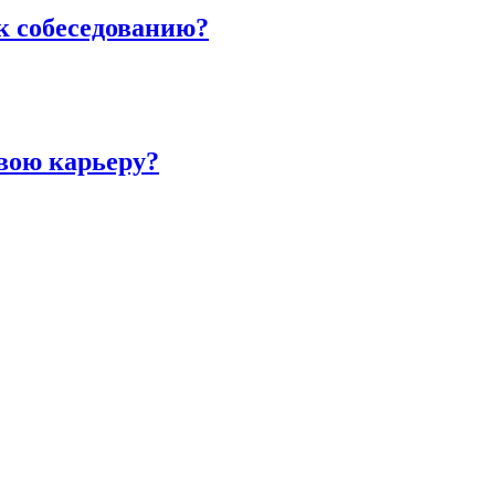
к собеседованию?
вою карьеру?