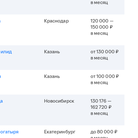
в месяц
h
Краснодар
120 000 —
150 000 ₽
в месяц
филид
Казань
от 130 000 ₽
в месяц
н
Казань
от 100 000 ₽
в месяц
да
Новосибирск
130 176 —
162 720 ₽
в месяц
Богатыря
Екатеринбург
до 80 000 ₽