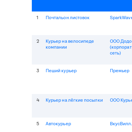
1
Почтальон листовок
SparkWav
2
Курьер на велосипеде
ООО Додо
компании
(корпорат
сеть)
3
Пеший курьер
Премьер
4
Курьер на лёгкие посылки
ООО Курь
5
Автокурьер
ВкусВилл.