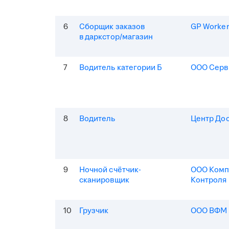
6
Сборщик заказов
GP Worke
в даркстор/магазин
7
Водитель категории Б
ООО Серв
8
Водитель
Центр До
9
Ночной счётчик-
ООО Комп
сканировщик
Контроля
10
Грузчик
ООО ВФМ 