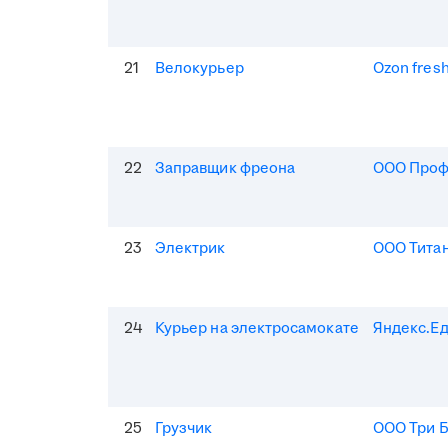
21
Велокурьер
Ozon fres
22
Заправщик фреона
ООО Про
23
Электрик
ООО Тита
24
Курьер на электросамокате
Яндекс.Е
25
Грузчик
ООО Три 