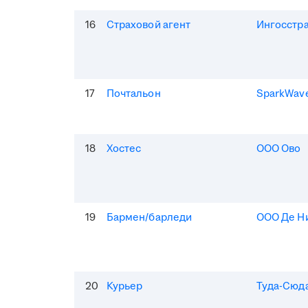
16
Страховой агент
Ингосстр
17
Почтальон
SparkWav
18
Хостес
ООО Ово
19
Бармен/барледи
ООО Де Н
20
Курьер
Туда-Сюд