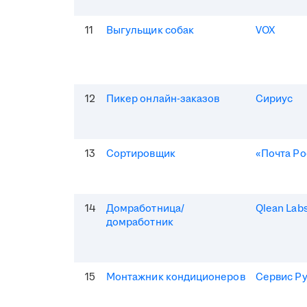
11
Выгульщик собак
VOX
12
Пикер онлайн-заказов
Сириус
13
Сортировщик
«Почта Ро
14
Домработница/
Qlean Lab
домработник
15
Монтажник кондиционеров
Сервис Р