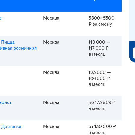
e
Москва
3500–8300
₽ за смену
 Пицца
Москва
110 000 —
ивная розничная
117 000 ₽
в месяц
Москва
123 000 —
184 000 ₽
в месяц
ерист
Москва
до 173 989 ₽
в месяц
 Доставка
Москва
от 130 000 ₽
в месяц