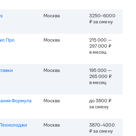
rs
Москва
3250–6000
₽ за смену
ис Про
Москва
215 000 —
297 000 ₽
в месяц
ставки
Москва
195 000 —
265 000 ₽
в месяц
ания Формула
Москва
до 3800 ₽
за смену
Технолоджи
Москва
3870–4200
₽ за смену