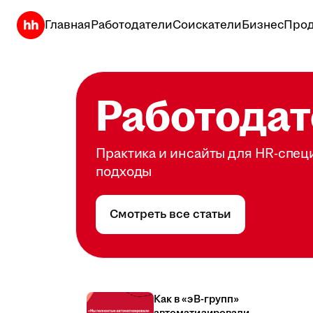
Главная
Работодатели
Соискатели
Бизнес
Прод
Работодат
Практика и инсайты для HR-спец
подходы
Смотреть все статьи
Как в «эВ-групп»