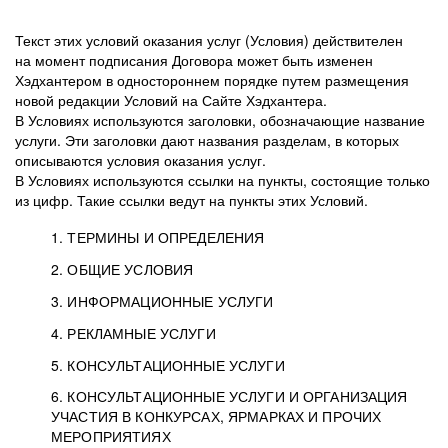
Текст этих условий оказания услуг (Условия) действителен
на момент подписания Договора может быть изменен
Хэдхантером в одностороннем порядке путем размещения
новой редакции Условий на Сайте Хэдхантера.
В Условиях используются заголовки, обозначающие название
услуги. Эти заголовки дают названия разделам, в которых
описываются условия оказания услуг.
В Условиях используются ссылки на пункты, состоящие только
из цифр. Такие ссылки ведут на пункты этих Условий.
1. ТЕРМИНЫ И ОПРЕДЕЛЕНИЯ
2. ОБЩИЕ УСЛОВИЯ
3. ИНФОРМАЦИОННЫЕ УСЛУГИ
1.1. Хэдхантер, или
Хэдхантер, ООО
4. РЕКЛАМНЫЕ УСЛУГИ
HeadHunter, или
«Хэдхантер», ИНН
2.1. Типы и статусы регистрации
5. КОНСУЛЬТАЦИОННЫЕ УСЛУГИ
Исполнитель
7718620740, адрес:
Типы регистрации
3.1. Предоставление доступа к базе данных
2.2. Активация услуг
6. КОНСУЛЬТАЦИОННЫЕ УСЛУГИ И ОРГАНИЗАЦИЯ
125047, г. Москва,
резюме с предложениями Соискателей
Описание и активация
УЧАСТИЯ В КОНКУРСАХ, ЯРМАРКАХ И ПРОЧИХ
2.1.1. Заказчику может быть присвоен один
4.0. Общие условия оказания рекламных услуг
внутригородская
о трудоустройстве с возможностью просмотра
МЕРОПРИЯТИЯХ
из Типов регистраций.
территория
4.0.1. Хэдхантер оказывает Заказчику услугу