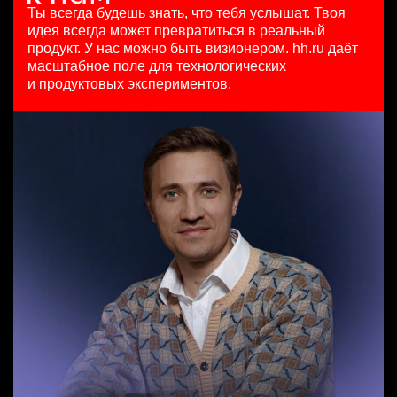
HeadHunter::Коммерческий департамент
29 июл. 2026
Ташкент
Ты всегда будешь знать, что тебя услышат.
Твоя
4 авг. 2026
з/п не указана
идея всегда может превратиться в реальный
SMM-менеджер
150000 ₽
Москва
продукт.
У нас можно быть визионером. hh.ru даёт
Менеджер по продажам в сегменте среднего и крупного
HeadHunter::Департамент маркетинга
Нижний Новгород
масштабное поле для технологических
бизнеса
15 июл. 2026
и продуктовых экспериментов.
HeadHunter::Телефонные продажи
з/п не указана
Key Account Manager (EdTech)
5 авг. 2026
Ташкент
HeadHunter::Коммерческий департамент
125000 - 175000 ₽
4 авг. 2026
Ярославль
150000 ₽
Ярославль