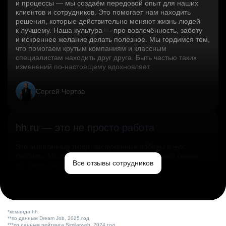
и процессы — мы создаём передовой опыт для наших
клиентов и сотрудников. Это помогает нам находить
решения, которые действительно меняют жизнь людей
к лучшему. Наша культура — про вовлечённость, заботу
и искреннее желание делать полезное. Мы гордимся тем,
что помогаем крутым компаниям и классным
специалистам находить друг друга. Быть частью таких
изменений по‑настоящему вдохновляет.
Сергей Чертов
hh.ru — это не просто работа
Это эмпатичные люди, заслуженные победы и дух
свободы. Мы помогаем миру и создаём лучший сервис
Все отзывы сотрудников
по поиску работы в стране.
Ольга Емельянова
*команда hh
**по данным Dream Job, 2025 год
***по данным рейтинга Similarweb, 2024 год