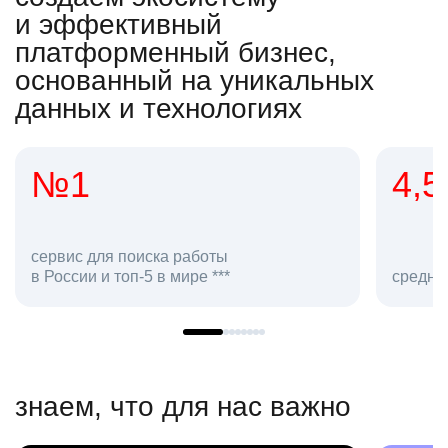
и эффективный
платформенный бизнес,
основанный на уникальных
данных и технологиях
4,5
2
сот
средняя оценка hh.ru как работодателя **
в hh
знаем, что для нас важно