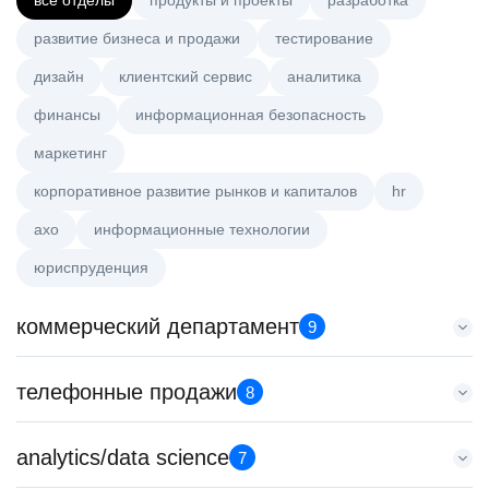
все отделы
продукты и проекты
разработка
развитие бизнеса и продажи
тестирование
дизайн
клиентский сервис
аналитика
финансы
информационная безопасность
маркетинг
корпоративное развитие рынков и капиталов
hr
axo
информационные технологии
юриспруденция
коммерческий департамент
9
Key Account Manager (EdTech)
телефонные продажи
8
HeadHunter::Коммерческий департамент
4 авг. 2026
Менеджер по продажам в сегменте малого и среднего
analytics/data science
150000 ₽
7
бизнеса
Казань