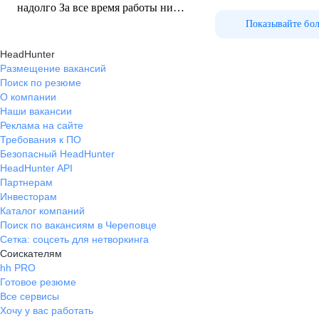
надолго За все время работы ни
разу не появилось мысли об уходе
Показывайте бо
Совпало все, что мне нужно -
HeadHunter
целеустремленный, талантливый,
Размещение вакансий
общительный и умный коллектив,
Поиск по резюме
человечное отношение компании к
О компании
своим кадрам, стремление
Наши вакансии
компании развиваться и развивать
Реклама на сайте
своих коллег, высокий и
Требования к ПО
справедливый уровень дохода при
Безопасный HeadHunter
ответственной работе и
HeadHunter API
соблюдении всех рекомендаций,
Партнерам
невероятно крутые корпоративные
Инвесторам
Каталог компаний
собрания, актуальный и надежный
Поиск по вакансиям в Череповце
продукт, возможность развития
Сетка: соцсеть для нетворкинга
коммуникативных скиллов и
Соискателям
личностный рост По первой я все
hh PRO
ждал подвоха, но так и не
Готовое резюме
дождался до сих пор Компания ни
Все сервисы
разу меня не подвела Работа не для
Хочу у вас работать