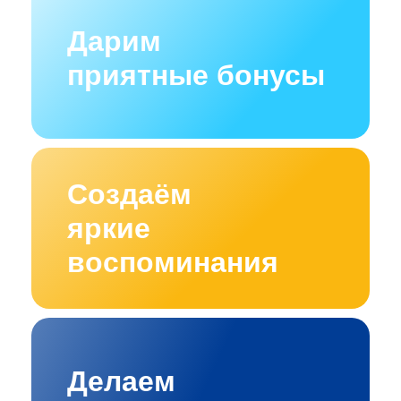
Дарим
приятные бонусы
Создаём
яркие
воспоминания
Делаем