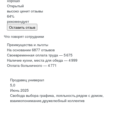
хорошо
Обнинск
Салехард
Открытый
высоко ценит отзывы
Буркина Фасо
Минск
64
%
Гомель
Могилев
рекомендует
Витебск
Гродно
Оставить отзыв
Брест
Архангельская
область
Что говорят сотрудники
Каргополь
Коряжма
Преимущества и льготы
Котлас
Мезень
На основании
6877
отзывов
Своевременная оплата труда — 5 675
Мирный
Новодвинск
(Архангельская
Наличие кухни, места для обеда — 4 999
область)
Оплата больничного — 4 771
Няндома
Онега
Северодвинск
Сольвычегодск
Продавец универал
Шенкурск
Калининградская
5,0
область
Июнь 2025
Багратионовск
Балтийск
Свобода выбора графика, лояльность,рядом с домом,
взаимопонимание,дружелюбный коллектив
Гвардейск
Гурьевск
(Калининградская
область)