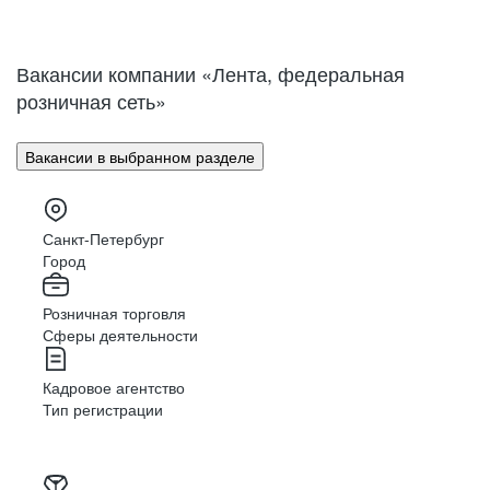
Нижний Новгород
Великий Новгород
Омск
Орел
Вакансии компании «Лента, федеральная
Оренбург
Пенза
розничная сеть»
Пермь
Петрозаводск
Псков
Ростов-на-Дону
Вакансии в выбранном разделе
Рязань
Самара
Саратов
Якутск
Южно-Сахалинск
Владикавказ
Санкт-Петербург
Смоленск
Ставрополь
Город
Тамбов
Казань
Розничная торговля
Тверь
Томск
Сферы деятельности
Кызыл
Тула
Тюмень
Ижевск
Кадровое агентство
Ульяновск
Уфа
Тип регистрации
Хабаровск
Абакан
Челябинск
Грозный
Чита
Чебоксары