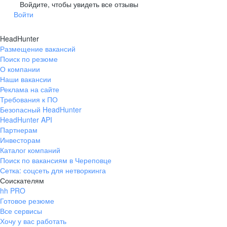
Гусев
Зеленоградск
Войдите, чтобы увидеть все отзывы
Войти
Краснознаменск
Ладушкин
(Калининградская
область)
HeadHunter
Мамоново
Неман
Размещение вакансий
Нестеров
Озерск
Поиск по резюме
(Калининградская
О компании
область)
Наши вакансии
Пионерский
Полесск
Реклама на сайте
Требования к ПО
Правдинск
Светлогорск
(Калининградская
Безопасный HeadHunter
область)
HeadHunter API
Светлый
Славск
Партнерам
Инвесторам
Советск
Черняховск
Каталог компаний
(Калининградская
область)
Поиск по вакансиям в Череповце
Сетка: соцсеть для нетворкинга
Республика Коми
Воркута
Соискателям
Вуктыл
Емва
hh PRO
Инта
Микунь
Готовое резюме
Все сервисы
Печора
Сосногорск
Хочу у вас работать
Усинск
Ухта