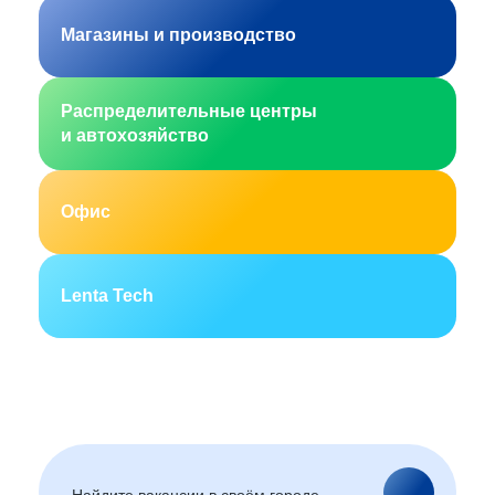
Магазины и производство
Распределительные центры
и автохозяйство
Офис
Lenta Tech
Москва
Санкт-Петербург
Екатеринбург
Новосибирск
Горно-Алтайск
Барнаул
Благовещенск
Архангельск
(Амурская область)
Астрахань
Белгород