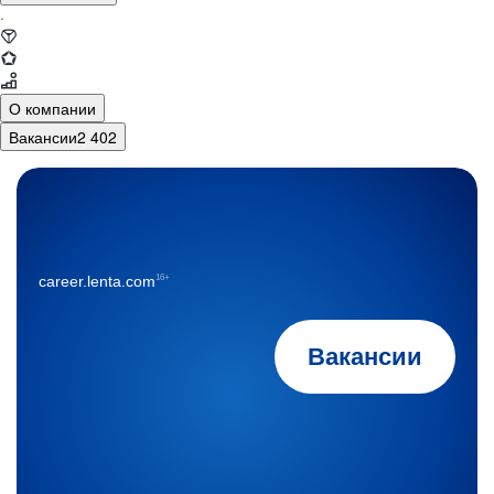
·
О компании
Вакансии
2 402
16+
career.lenta.com
Вакансии