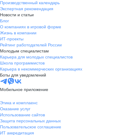
Производственный календарь
Новгородская
Боровичи
Экспертная рекомендация
область
Новости и статьи
Валдай
Малая Вишера
Блог
О компаниях в игровой форме
Окуловка
Пестово
Жизнь в компании
Сольцы
Старая Русса
ИТ-проекты
Холм
Чудово
Рейтинг работодателей России
Мурманская область
Апатиты
Молодым специалистам
Карьера для молодых специалистов
Гаджиево
Заозерск
Школа программистов
Заполярный
Кандалакша
Карьера в некоммерческих организациях
Кировск (Мурманская
Ковдор
Боты для уведомлений
область)
Кола
Мончегорск
Мобильное приложение
Оленегорск
Островной
Полярные Зори
Полярный
Этика и комплаенс
Оказание услуг
Североморск
Снежногорск
Использование сайтов
Республика Карелия
Беломорск
Защита персональных данных
Кемь
Кондопога
Пользовательское соглашение
ИТ аккредитация
Костомукша
Лахденпохья