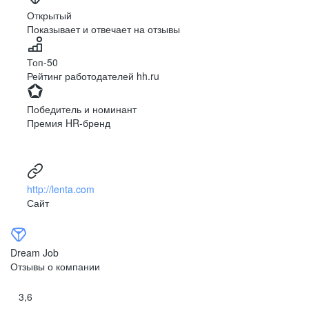
Ярославль
Луганск
Открытый
Показывает и отвечает на отзывы
Луцк
Севастополь
Симферополь
Сумы
Топ-50
Тернополь
Ужгород
Рейтинг работодателей hh.ru
Харьков
Херсон
Хмельницкий
Черкассы
Победитель и номинант
Черновцы
Чернигов
Премия HR-бренд
Ленинградская
Ханты-Мансийск
область
Тольятти
Дудинка
(Красноярский край)
http://lenta.com
Тура (Красноярский
Агинское
Сайт
край)
(Забайкальский АО)
Усть-Ордынский
Палана
Анадырь
Сочи
Dream Job
Норильск
Дзержинск
Отзывы о компании
(Нижегородская
область)
3,6
Арзамас
Саров