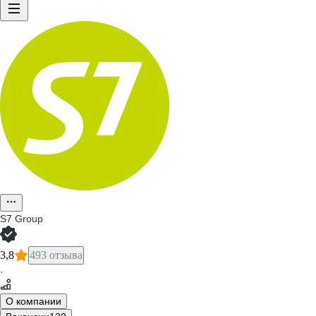
S7 Group
3,8
493 отзыва
·
О компании