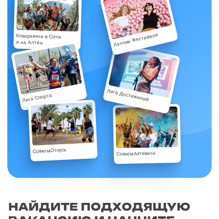
Летние Фестивали
Коворкинги в Сочи
и на Алтае
Лига Достижений
Лига Спорта
СовкомОтпуск
СовкомАктивити