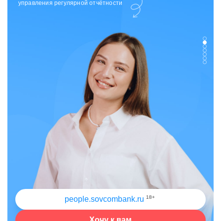
управления регулярной отчётности
18+
people.sovcombank.ru
Хочу к вам