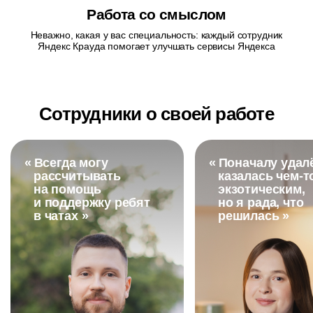
Работа со смыслом
Неважно, какая у вас специальность: каждый сотрудник
Яндекс Крауда помогает улучшать сервисы Яндекса
Сотрудники о своей работе
«
Всегда могу
«
Поначалу удал
рассчитывать
казалась
чем-т
на помощь
экзотическим,
и поддержку ребят
но я рада, что
в чатах »
решилась »