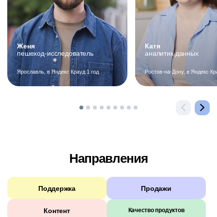
Женя
Катя
пешеход-исследователь
аналитик данных
Ярославль, в Яндекс Крауд 1 год
Ростов-на-Дону, в Яндекс Кр
Направления
Поддержка
Продажи
Контент
Качество продуктов