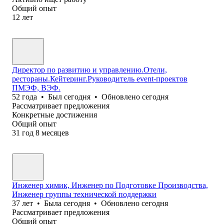
Общий опыт
12
лет
Директор по развитию и управлению.Отели,
рестораны.Кейтеринг.Руководитель event-проектов
ПМЭФ, ВЭФ.
52
года
•
Был
сегодня
•
Обновлено
сегодня
Рассматривает предложения
Конкретные достижения
Общий опыт
31
год
8
месяцев
Инженер химик, Инженер по Подготовке Производства,
Инженер группы технической поддержки
37
лет
•
Была
сегодня
•
Обновлено
сегодня
Рассматривает предложения
Общий опыт