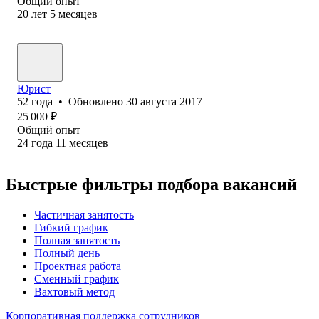
Общий опыт
20
лет
5
месяцев
Юр⁢ист
52
года
•
Обновлено
30 августа 2017
25 000
₽
Общий опыт
24
года
11
месяцев
Быстрые фильтры подбора вакансий
Частичная занятость
Гибкий график
Полная занятость
Полный день
Проектная работа
Сменный график
Вахтовый метод
Корпоративная поддержка сотрудников