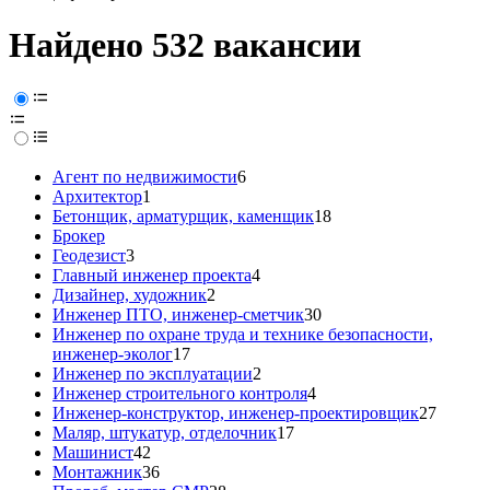
Найдено 532 вакансии
Агент по недвижимости
6
Архитектор
1
Бетонщик, арматурщик, каменщик
18
Брокер
Геодезист
3
Главный инженер проекта
4
Дизайнер, художник
2
Инженер ПТО, инженер-сметчик
30
Инженер по охране труда и технике безопасности,
инженер-эколог
17
Инженер по эксплуатации
2
Инженер строительного контроля
4
Инженер-конструктор, инженер-проектировщик
27
Маляр, штукатур, отделочник
17
Машинист
42
Монтажник
36