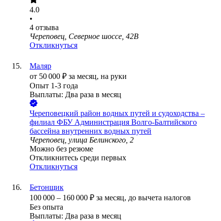
4.0
•
4
отзыва
Череповец, Северное шоссе, 42В
Откликнуться
Маляр
от
50 000
₽
за месяц,
на руки
Опыт 1-3 года
Выплаты: Два раза в месяц
Череповецкий район водных путей и судоходства –
филиал ФБУ Администрация Волго-Балтийского
бассейна внутренних водных путей
Череповец, улица Белинского, 2
Можно без резюме
Откликнитесь среди первых
Откликнуться
Бетонщик
100 000
–
160 000
₽
за месяц,
до вычета налогов
Без опыта
Выплаты: Два раза в месяц