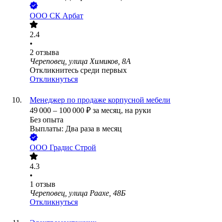
ООО
СК Арбат
2.4
•
2
отзыва
Череповец, улица Химиков, 8А
Откликнитесь среди первых
Откликнуться
Менеджер по продаже корпусной мебели
49 000
–
100 000
₽
за месяц,
на руки
Без опыта
Выплаты: Два раза в месяц
ООО
Градис Строй
4.3
•
1
отзыв
Череповец, улица Раахе, 48Б
Откликнуться