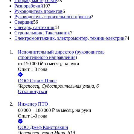
Прораб, мастер СМР
28
Разнорабочий
107
Руководитель проектов
6
Руководитель строительного проекта
2
Сварщик
56
Слесарь, сантехник
43
Стропальщик, Такелажник
7
Электромонтажник, электромонтер, техник-электрик
74
Исполнительный директор (руководитель
строительного направления)
от
150 000
₽
за месяц,
на руки
Опыт 1-3 года
ООО
Стриж Плюс
Череповец, Судостроительная улица, 6
Откликнуться
Инженер ПТО
60 000
–
180 000
₽
за месяц,
на руки
Опыт 1-3 года
ООО
Джеф Констракшн
Череповец, улица Мира, 61А