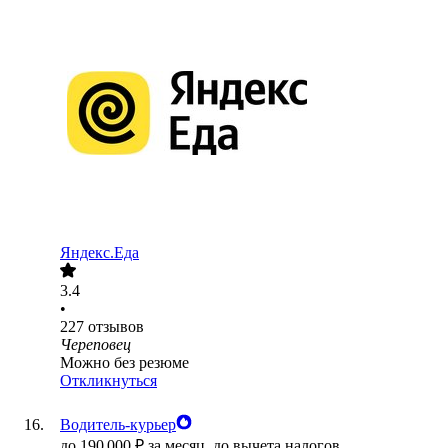
Яндекс.Еда
3.4
•
227
отзывов
Череповец
Можно без резюме
Откликнуться
Водитель-курьер
до
190 000
₽
за месяц,
до вычета налогов