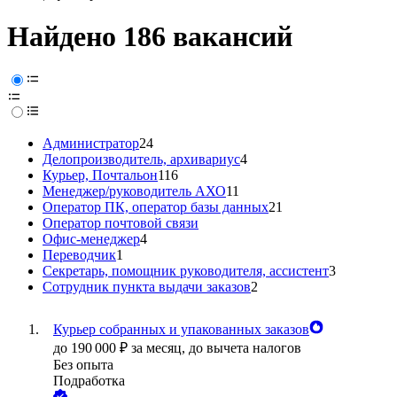
Найдено 186 вакансий
Администратор
24
Делопроизводитель, архивариус
4
Курьер, Почтальон
116
Менеджер/руководитель АХО
11
Оператор ПК, оператор базы данных
21
Оператор почтовой связи
Офис-менеджер
4
Переводчик
1
Секретарь, помощник руководителя, ассистент
3
Сотрудник пункта выдачи заказов
2
Курьер собранных и упакованных заказов
до
190 000
₽
за месяц,
до вычета налогов
Без опыта
Подработка