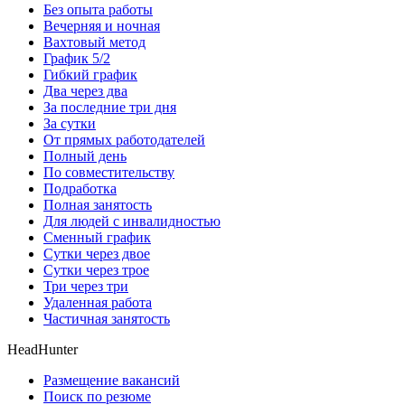
Без опыта работы
Вечерняя и ночная
Вахтовый метод
График 5/2
Гибкий график
Два через два
За последние три дня
За сутки
От прямых работодателей
Полный день
По совместительству
Подработка
Полная занятость
Для людей с инвалидностью
Сменный график
Сутки через двое
Сутки через трое
Три через три
Удаленная работа
Частичная занятость
HeadHunter
Размещение вакансий
Поиск по резюме