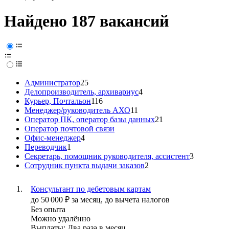
Найдено 187 вакансий
Администратор
25
Делопроизводитель, архивариус
4
Курьер, Почтальон
116
Менеджер/руководитель АХО
11
Оператор ПК, оператор базы данных
21
Оператор почтовой связи
Офис-менеджер
4
Переводчик
1
Секретарь, помощник руководителя, ассистент
3
Сотрудник пункта выдачи заказов
2
Консультант по дебетовым картам
до
50 000
₽
за месяц,
до вычета налогов
Без опыта
Можно удалённо
Выплаты: Два раза в месяц