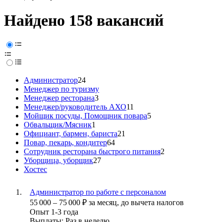
Найдено 158 вакансий
Администратор
24
Менеджер по туризму
Менеджер ресторана
3
Менеджер/руководитель АХО
11
Мойщик посуды, Помощник повара
5
Обвальщик/Мясник
1
Официант, бармен, бариста
21
Повар, пекарь, кондитер
64
Сотрудник ресторана быстрого питания
2
Уборщица, уборщик
27
Хостес
Администратор по работе с персоналом
55 000
–
75 000
₽
за месяц,
до вычета налогов
Опыт 1-3 года
Выплаты: Раз в неделю