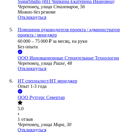
SugarStudio (ИП Чиркина Екатерина Ивановна)
Череповец, улица Сталеваров, 56
Можно без резюме
Откликнуться
Помощник руководителя проекта / администратор
проекта / менеджер
60 000
–
75 000
₽
за месяц,
на руки
Без опыта
ООО
Инновационные Строительные Технологии
Череповец, улица Раахе, 48
Откликнуться
ИТ специалист/ИТ менеджер
Опыт 1-3 года
ООО
Рутгерс Севертар
5.0
•
1
отзыв
Череповец, улица Мира, 30
Откликнуться