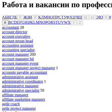
Работа и вакансии по професс
А
Б
В
Г
Д
Е
Ж
З
И
К
Л
М
Н
О
П
Р
С
Т
У
Ф
Х
Ц
Ч
Ш
Э
Ю
#
Ё
Й
Щ
Ы
Я
B
C
D
E
F
G
H
I
J
K
L
M
N
O
P
Q
R
S
T
U
V
W
X
A
Y
Z
accountant
28
account director
account executive
account group head
accounting assistant
accounting specialist
account manager
200
account manager btl
account manager event
account manager project manager
1
accounts payable accountant
administrative assistant
administrative coordinator
1
administrative manager
administrative specialist
59
affiliate manager
affiliate marketing manager
agile coach
agile project manager