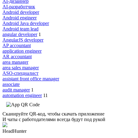
AI-дизайнер
AI-разработчик
Android developer
Android engineer
Android Java developer
Android team lead
angular developer
1
AngularJS developer
AP accountant
application engineer
AR accountant
area manager
area sales manager
ASO-специалист
assistant front office manager
associate
audit manager
1
automation engineer
11
Сканируйте QR-код, чтобы скачать приложение
И чаты с работодателями всегда будут под рукой
HeadHunter