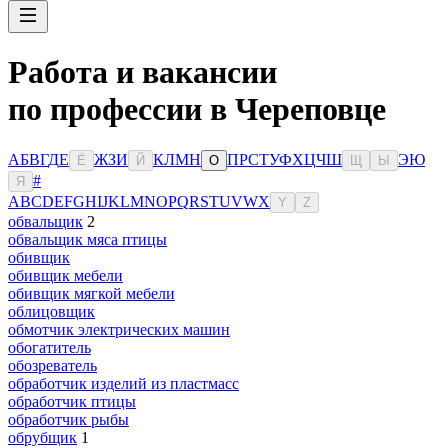
Работа и вакансии
по профессии в Череповце
А
Б
В
Г
Д
Е
Ж
З
И
К
Л
М
Н
П
Р
С
Т
У
Ф
Х
Ц
Ч
Ш
Э
Ю
Ё
Й
О
Щ
Ы
#
Я
A
B
C
D
E
F
G
H
I
J
K
L
M
N
O
P
Q
R
S
T
U
V
W
X
Y
Z
обвальщик
2
обвальщик мяса птицы
обивщик
обивщик мебели
обивщик мягкой мебели
облицовщик
обмотчик электрических машин
обогатитель
обозреватель
обработчик изделий из пластмасс
обработчик птицы
обработчик рыбы
обрубщик
1