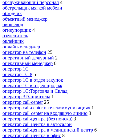
обслуживающий персонал
4
обстрельщик мягкой мебели
обходчик
объектный менеджер
овощевод
огнеупорщик
4
озеленитель
оклейщик
онлайн-менеджер
опeрaтoр нa тeлeфoн
25
оперативный дежурный
2
оперативный менеджер
6
оператор 1C
оператор 1С 8
5
оператор 1С в отдел закупок
оператор 1С в отдел продаж
оператор 1С:Торговля и Склад
оператор 3D-принтера
1
оператор call-center
25
оператор call-center в телекоммуникациях
1
оператор call-center на входящую линию
3
оператор call-центра (без поиска)
3
оператор call-центра в автосалон
оператор call-центра в медицинский центр
6
оператор call-центра в офис
8