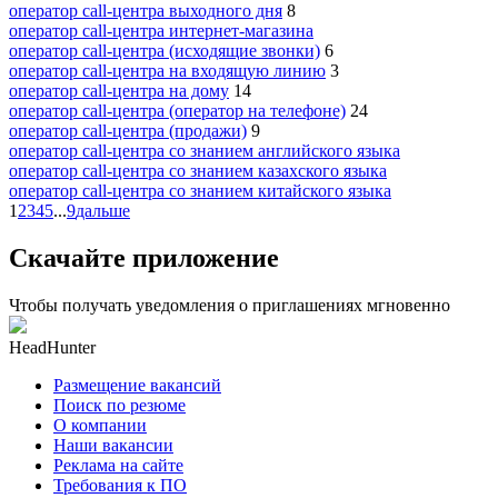
оператор call-центра выходного дня
8
оператор call-центра интернет-магазина
оператор call-центра (исходящие звонки)
6
оператор call-центра на входящую линию
3
оператор call-центра на дому
14
оператор call-центра (оператор на телефоне)
24
оператор call-центра (продажи)
9
оператор call-центра со знанием английского языка
оператор call-центра со знанием казахского языка
оператор call-центра со знанием китайского языка
1
2
3
4
5
...
9
дальше
Скачайте приложение
Чтобы получать уведомления о приглашениях мгновенно
HeadHunter
Размещение вакансий
Поиск по резюме
О компании
Наши вакансии
Реклама на сайте
Требования к ПО