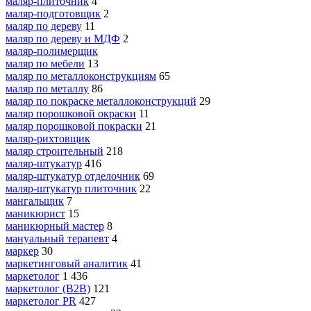
маляр-плиточник
4
маляр-подготовщик
2
маляр по дереву
11
маляр по дереву и МДФ
2
маляр-полимерщик
маляр по мебели
13
маляр по металлоконструкциям
65
маляр по металлу
86
маляр по покраске металлоконструкций
29
маляр порошковой окраски
11
маляр порошковой покраски
21
маляр-рихтовщик
маляр строительный
218
маляр-штукатур
416
маляр-штукатур отделочник
69
маляр-штукатур плиточник
22
мангальщик
7
маникюрист
15
маникюрный мастер
8
мануальный терапевт
4
маркер
30
маркетинговый аналитик
41
маркетолог
1 436
маркетолог (B2B)
121
маркетолог PR
427