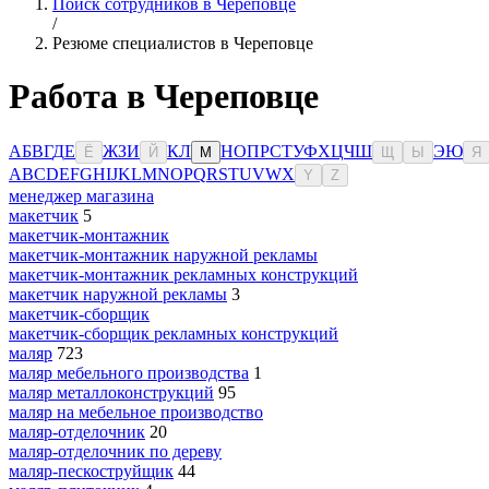
Поиск сотрудников в Череповце
/
Резюме специалистов в Череповце
Работа в Череповце
А
Б
В
Г
Д
Е
Ж
З
И
К
Л
Н
О
П
Р
С
Т
У
Ф
Х
Ц
Ч
Ш
Э
Ю
Ё
Й
М
Щ
Ы
Я
A
B
C
D
E
F
G
H
I
J
K
L
M
N
O
P
Q
R
S
T
U
V
W
X
Y
Z
мeнeджeр мaгaзинa
макетчик
5
макетчик-монтажник
макетчик-монтажник наружной рекламы
макетчик-монтажник рекламных конструкций
макетчик наружной рекламы
3
макетчик-сборщик
макетчик-сборщик рекламных конструкций
маляр
723
маляр мебельного производства
1
маляр металлоконструкций
95
маляр на мебельное производство
маляр-отделочник
20
маляр-отделочник по дереву
маляр-пескоструйщик
44