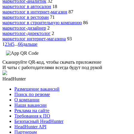
маркетолог-аналитик
32
маркетолог в автосалон
18
маркетолог в интернет-магазин
87
маркетолог в ресторан
71
маркетолог в строительную компанию
86
маркетолог-дизайнер
2
маркетолог-директолог
2
маркетолог интернет-магазина
93
1
2
3
4
5
...
66
дальше
Сканируйте QR-код, чтобы скачать приложение
И чаты с работодателями всегда будут под рукой
HeadHunter
Размещение вакансий
Поиск по резюме
О компании
Наши вакансии
Реклама на сайте
Требования к ПО
Безопасный HeadHunter
HeadHunter API
Партнерам