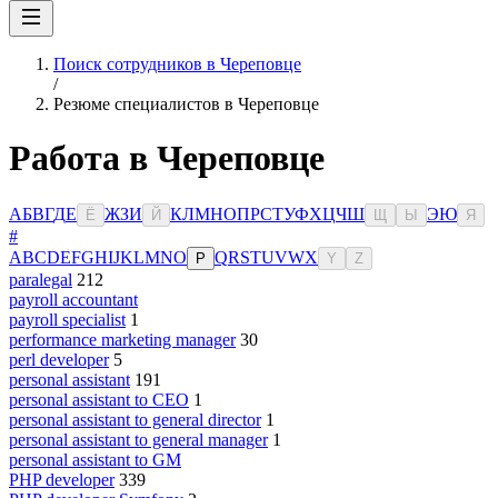
Поиск сотрудников в Череповце
/
Резюме специалистов в Череповце
Работа в Череповце
А
Б
В
Г
Д
Е
Ж
З
И
К
Л
М
Н
О
П
Р
С
Т
У
Ф
Х
Ц
Ч
Ш
Э
Ю
Ё
Й
Щ
Ы
Я
#
A
B
C
D
E
F
G
H
I
J
K
L
M
N
O
Q
R
S
T
U
V
W
X
P
Y
Z
paralegal
212
payroll accountant
payroll specialist
1
performance marketing manager
30
perl developer
5
personal assistant
191
personal assistant to CEO
1
personal assistant to general director
1
personal assistant to general manager
1
personal assistant to GM
PHP developer
339