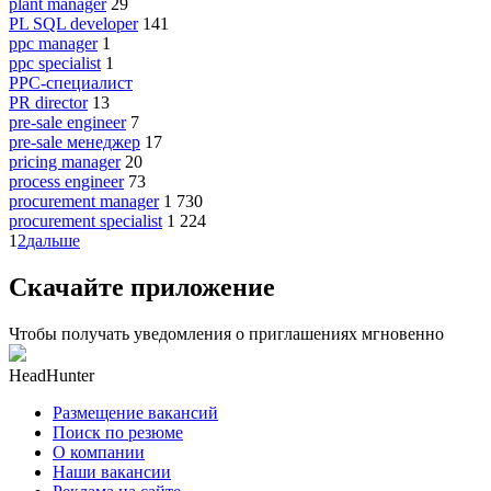
plant manager
29
PL SQL developer
141
ppc manager
1
ppc specialist
1
PPC-специалист
PR director
13
pre-sale engineer
7
pre-sale менеджер
17
pricing manager
20
process engineer
73
procurement manager
1 730
procurement specialist
1 224
1
2
дальше
Скачайте приложение
Чтобы получать уведомления о приглашениях мгновенно
HeadHunter
Размещение вакансий
Поиск по резюме
О компании
Наши вакансии