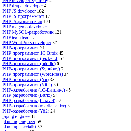
PHP developer Symfony
2
PHP drupal developer
4
PHP JS developer
182
PHP JS-программист
171
PHP JS-разработчик
171
PHP magento developer
PHP MySQL-разработчик
121
PHP team lead
13
PHP WordPress developer
37
PHP-программист
31
PHP-программист 1C-Bitrix
45
PHP-программист (backend)
57
PHP-программист (middle)
6
PHP-программист (Symfony)
2
PHP-программист (WordPress)
34
PHP-программист (Yii)
33
PHP-программист (Yii 2)
30
PHP-разработчик (1С-Битрикс)
45
PHP-разработчик (Bitrix)
54
PHP-разработчик (Laravel)
57
PHP-разработчик (middle senior)
3
PHP-разработчик (Yii2)
24
piping engineer
8
planning engineer
58
planning specialist
57