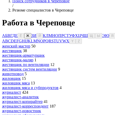
Поиск сотрудников в Череповце
/
Резюме специалистов в Череповце
Работа в Череповце
А
Б
В
Г
Д
Е
З
И
К
Л
М
Н
О
П
Р
С
Т
У
Ф
Х
Ц
Ч
Ш
Э
Ю
Ё
Ж
Й
Щ
Ы
Я
A
B
C
D
E
F
G
H
I
J
K
L
M
N
O
P
Q
R
S
T
U
V
W
X
Y
Z
женский мастер
50
жестянщик
38
жестянщик-арматурщик
жестянщик-маляр
1
жестянщик по вентиляции
12
жестянщик систем вентиляции
9
животновод
5
жиловщик
15
жиловщик мяса
13
жиловщик мяса и субпродуктов
4
журналист
424
журналист-аналитик
журналист-копирайтер
41
журналист-корреспондент
187
журналист-новостник