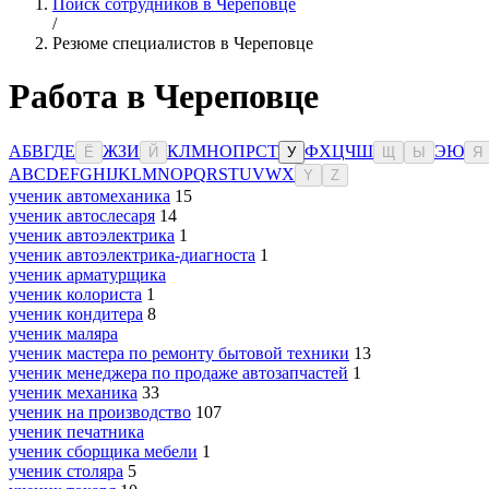
Поиск сотрудников в Череповце
/
Резюме специалистов в Череповце
Работа в Череповце
А
Б
В
Г
Д
Е
Ж
З
И
К
Л
М
Н
О
П
Р
С
Т
Ф
Х
Ц
Ч
Ш
Э
Ю
Ё
Й
У
Щ
Ы
Я
A
B
C
D
E
F
G
H
I
J
K
L
M
N
O
P
Q
R
S
T
U
V
W
X
Y
Z
ученик автомеханика
15
ученик автослесаря
14
ученик автоэлектрика
1
ученик автоэлектрика-диагноста
1
ученик арматурщика
ученик колориста
1
ученик кондитера
8
ученик маляра
ученик мастера по ремонту бытовой техники
13
ученик менеджера по продаже автозапчастей
1
ученик механика
33
ученик на производство
107
ученик печатника
ученик сборщика мебели
1
ученик столяра
5