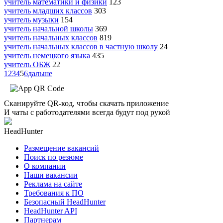
учитель математики и физики
123
учитель младших классов
303
учитель музыки
154
учитель начальной школы
369
учитель начальных классов
819
учитель начальных классов в частную школу
24
учитель немецкого языка
435
учитель ОБЖ
22
1
2
3
4
5
6
дальше
Сканируйте QR-код, чтобы скачать приложение
И чаты с работодателями всегда будут под рукой
HeadHunter
Размещение вакансий
Поиск по резюме
О компании
Наши вакансии
Реклама на сайте
Требования к ПО
Безопасный HeadHunter
HeadHunter API
Партнерам